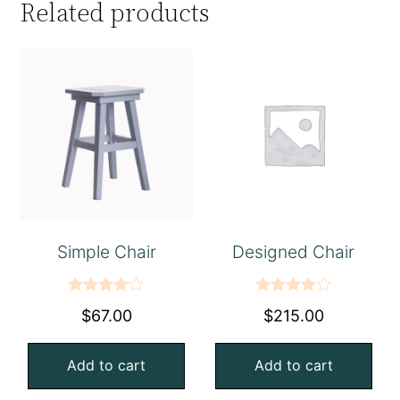
Related products
Simple Chair
Designed Chair
Rated
Rated
$
67.00
$
215.00
4.00
out
4.00
out
of 5
of 5
Add to cart
Add to cart