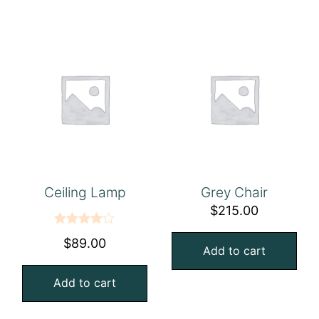
Ceiling Lamp
Grey Chair
$
215.00
Rated
$
89.00
Add to cart
4.00
out
of 5
Add to cart